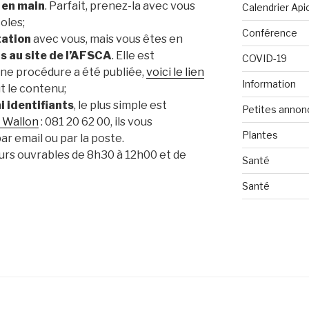
 en main
. Parfait, prenez-la avec vous
Calendrier Api
oles;
Conférence
tation
avec vous, mais vous êtes en
ts au site de l’AFSCA
. Elle est
COVID-19
Une procédure a été publiée,
voici le lien
Information
t le contenu;
i identifiants
, le plus simple est
Petites annon
t Wallon
: 081 20 62 00, ils vous
Plantes
r email ou par la poste.
jours ouvrables de 8h30 à 12h00 et de
Santé
Santé