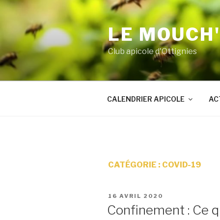
Aller
au
LE MOUCH
contenu
principal
Club apicole d'Ottignies
CALENDRIER APICOLE
AC
CATÉGORIE :
COVID-19
PUBLIÉ
16 AVRIL 2020
LE
Confinement : Ce qu