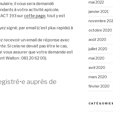
mai 2022
mulaire, il vous sera demandé
dants à votre activité apicole.
janvier 2021
t ACT 193 sur
cette page
, tout y est
novembre 20
ez signé, par email (c’est plus rapide) à
octobre 2020
août 2020
iez recevoir un email de réponse avec
te. Si cela ne devait pas être le cas,
juillet 2020
pour vous assurer que votre demande est
nt Wallon : 081 20 62 00).
mai 2020
avril 2020
mars 2020
egistré•e auprès de
février 2020
CATÉGORIE