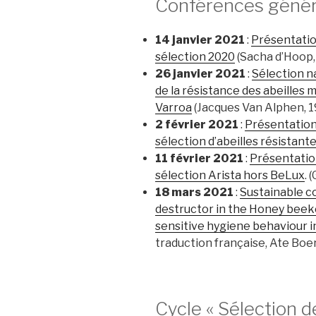
Conférences génér
14 janvier 2021
:
Présentation
sélection 2020
(Sacha d’Hoop,
26 janvier 2021
:
Sélection na
de la résistance des abeilles m
Varroa
(Jacques Van Alphen, 
2 février 2021
:
Présentation
sélection d’abeilles résistant
11 février 2021
:
Présentatio
sélection Arista hors BeLux
. 
18 mars 2021
:
Sustainable co
destructor in the Honey beeke
sensitive hygiene behaviour i
traduction française, Ate Boe
Cycle « Sélection d