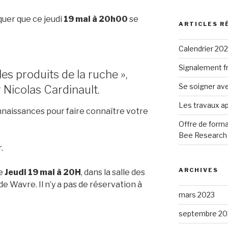
:
quer que ce jeudi
19 mai à 20h00
se
ARTICLES R
Calendrier 20
Signalement fr
les produits de la ruche »,
Se soigner ave
 Nicolas Cardinault.
Les travaux ap
onnaissances pour faire connaître votre
Offre de forma
Bee Research 
.
ARCHIVES
ce
Jeudi 19 mai à 20H
, dans la salle des
e Wavre. Il n’y a pas de réservation à
mars 2023
septembre 20