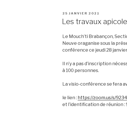
PUBLIÉ
25 JANVIER 2021
LE
Les travaux apicol
Le Mouch’ti Brabançon, Secti
Neuve oraganise sous la prése
conférence ce jeudi 28 janvier
Il n’y a pas d’inscription néce
à 100 personnes.
La visio-conférence se fera a
le lien :
https://zoom.us/s/92
et l’identification de réunion