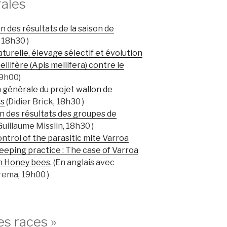
ales
 des résultats de la saison de
 18h30 )
turelle, élevage sélectif et évolution
ellifère (Apis mellifera) contre le
19h00)
 générale du projet wallon de
es
(Didier Brick, 18h30 )
n des résultats des groupes de
(Guillaume Misslin, 18h30 )
ntrol of the parasitic mite Varroa
eping practice : The case of Varroa
n Honey bees.
(En anglais avec
rema, 19h00 )
es races »