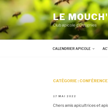
Aller
au
LE MOUCH
contenu
principal
Club apicole d'Ottignies
CALENDRIER APICOLE
AC
CATÉGORIE :
CONFÉRENCE
PUBLIÉ
17 MAI 2022
LE
Chers amis apicultrices et api