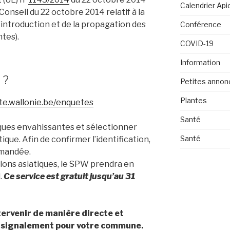
Calendrier Api
onseil du 22 octobre 2014 relatif à la
l’introduction et de la propagation des
Conférence
tes).
COVID-19
Information
 ?
Petites annon
Plantes
ite.wallonie.be/enquetes
Santé
ques envahissantes et sélectionner
Santé
que. Afin de confirmer l’identification,
emandée.
relons asiatiques, le SPW prendra en
.
Ce service est gratuit jusqu’au 31
ervenir de manière directe et
 signalement pour votre commune.