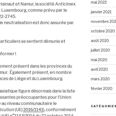
mai 2022
Hainaut et Namur, la société Anticimex
et Luxembourg, comme prévu par le
janvier 2021
22-2745.
novembre 20
de neutralisation est donc assurée par
octobre 2020
août 2020
articuliers se sentent démunis et
juillet 2020
nformer !
mai 2020
vement présent dans les provinces du
avril 2020
amur. Également présent, en nombre
inces de Liège et du Luxembourg.
mars 2020
février 2020
asiatique figure désormais dans la liste
ssantes préoccupantes pour l’Union
 au niveau communautaire le
CATÉGORIE
xécution (UE)
2016/1141
), conformément
 (UE) n°
1143/2014
du 22 octobre 2014