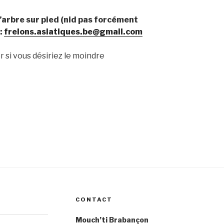
l’arbre sur pied (nid pas forcément
 :
f
relons.asiatiques.be@gmail.com
 si vous désiriez le moindre
CONTACT
Mouch’ti Brabançon