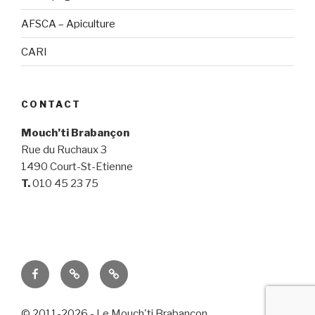
AFSCA – Apiculture
CARI
CONTACT
Mouch’ti Brabançon
Rue du Ruchaux 3
1490 Court-St-Etienne
T.
010 45 23 75
Notre
AFSCA
CARI
page
–
Facebook
Apiculture
© 2011-2026 - Le Mouch'ti Brabançon