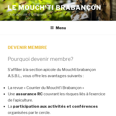
Aller
LE MOUCH'TI BRABANÇON
au
Club apicole d'Ottignies
contenu
principal
Menu
DEVENIR MEMBRE
Pourquoi devenir membre?
S’affilier à la section apicole du Mouchti brabançon
A.S.B.L., vous offre les avantages suivants :
La revue « Courrier du Moucht’i Brabançon »
Une
assurance RC
couvrant les risques liés à l’exercice
de l’apiculture.
La
participation aux activités et conférences
organisées par le cercle.